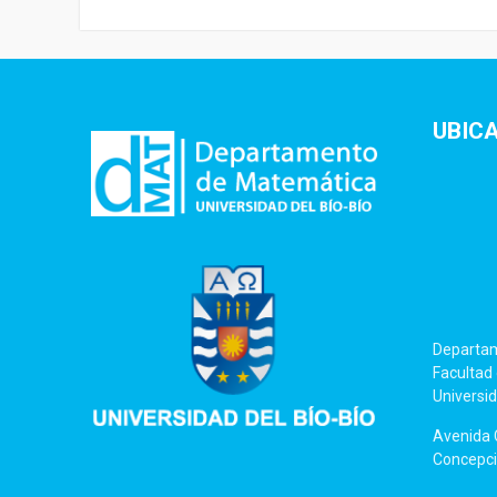
UBIC
Departa
Facultad 
Universid
Avenida C
Concepció