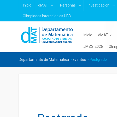
Skip
Inicio
dMAT
Personas
Investigación
to
content
Olimpiadas Intercolegios UBB
Inicio
dMAT
JMZS 2026
Olim
Departamento de Matemática
>
Eventos
>
Postgrado