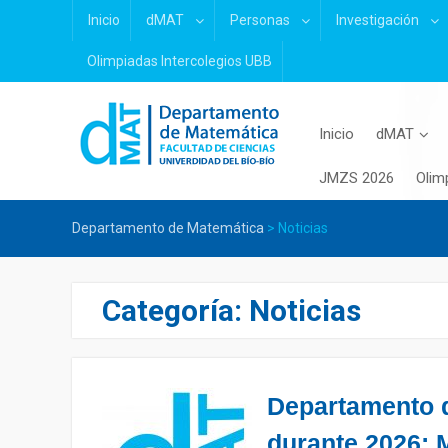
Skip
Inicio
dMAT
Personas
Investigación
to
content
Olimpiadas Intercolegios UBB
Inicio
dMAT
JMZS 2026
Olim
Departamento de Matemática
>
Noticias
Categoría:
Noticias
Departamento d
durante 2026: 