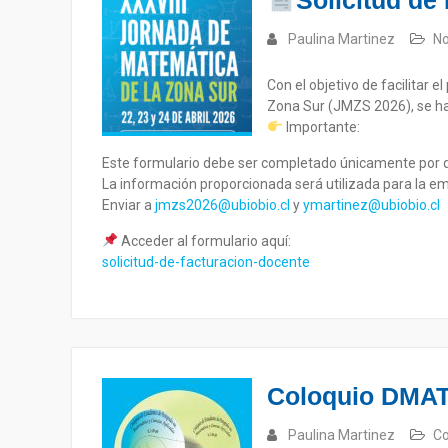
Solicitud de
Paulina Martinez
No
Con el objetivo de facilitar 
Zona Sur (JMZS 2026), se ha 
Importante:
Este formulario debe ser completado únicamente por q
La información proporcionada será utilizada para la em
Enviar a
jmzs2026@ubiobio.cl
y
ymartinez@ubiobio.cl
Acceder al formulario aquí:
solicitud-de-facturacion-docente
Coloquio DMAT 
Paulina Martinez
Co