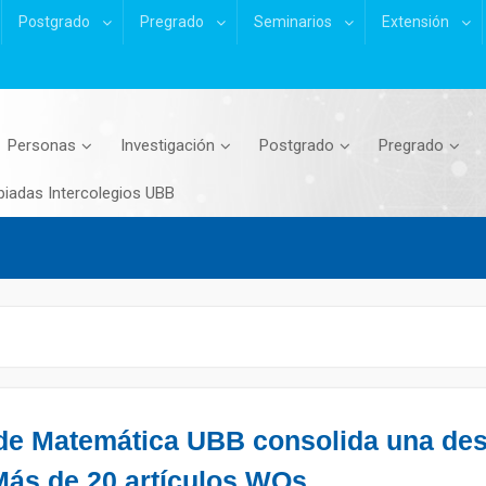
Postgrado
Pregrado
Seminarios
Extensión
Personas
Investigación
Postgrado
Pregrado
piadas Intercolegios UBB
e Matemática UBB consolida una dest
Más de 20 artículos WOs