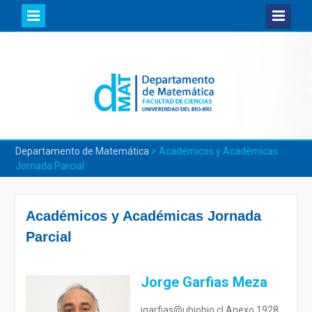
Skip
to
content
Departamento de Matemática
>
Académicos y Académicas
Jornada Parcial
Académicos y Académicas Jornada
Parcial
Jorge Garfias Meza
jgarfias@ubiobio.cl Anexo 1928,