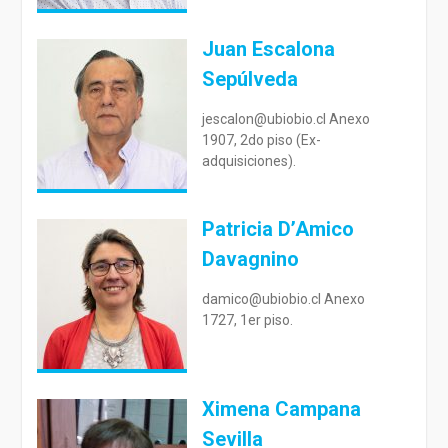
Juan Escalona
Sepúlveda
jescalon@ubiobio.cl Anexo
1907, 2do piso (Ex-
adquisiciones).
Patricia D’Amico
Davagnino
damico@ubiobio.cl Anexo
1727, 1er piso.
Ximena Campana
Sevilla