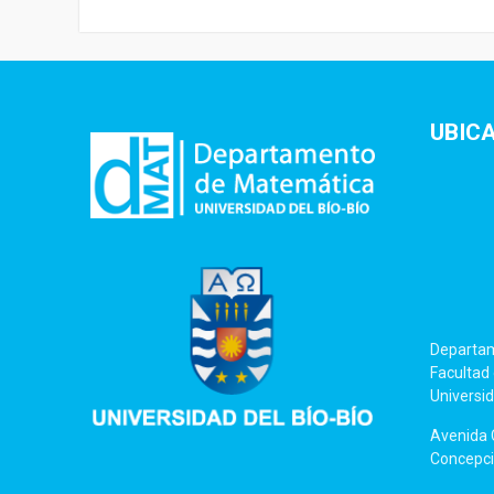
UBIC
Departa
Facultad 
Universid
Avenida C
Concepció