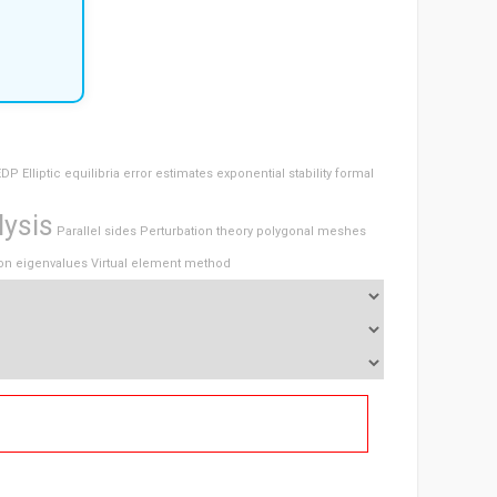
EDP
Elliptic equilibria
error estimates
exponential stability
formal
lysis
Parallel sides
Perturbation theory
polygonal meshes
on eigenvalues
Virtual element method