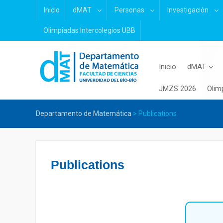
Skip
Inicio
dMAT
Personas
Investigación
to
content
Olimpiadas Intercolegios UBB
Inicio
dMAT
JMZS 2026
Olim
Departamento de Matemática
>
Publications
Publications