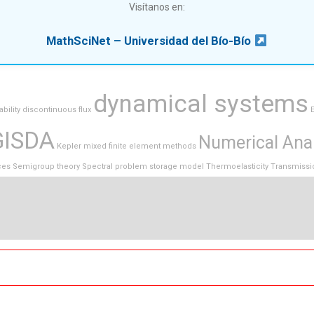
Visítanos en:
MathSciNet – Universidad del Bío-Bío
dynamical systems
ability
discontinuous flux
GISDA
Numerical Ana
Kepler
mixed finite element methods
ces
Semigroup theory
Spectral problem
storage model
Thermoelasticity
Transmissi