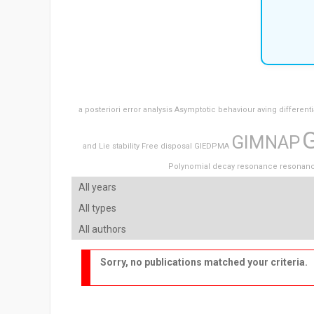
a posteriori error analysis
Asymptotic behaviour
aving
differenti
GIMNAP
and Lie stability
Free disposal
GIEDPMA
Polynomial decay
resonance
resonan
Sorry, no publications matched your criteria.