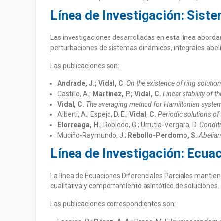
Línea de Investigación: Sist
Las investigaciones desarrolladas en esta línea aborda
perturbaciones de sistemas dinámicos, integrales abelia
Las publicaciones son:
Andrade, J.; Vidal, C
.
On the existence of ring solution
Castillo, A.;
Martínez, P.; Vidal, C.
Linear stability of 
Vidal, C.
The averaging method for Hamiltonian system
Alberti, A.; Espejo, D. E.;
Vidal, C.
Periodic solutions of
Elorreaga, H.
; Robledo, G.; Urrutia-Vergara, D.
Conditi
Muciño-Raymundo, J.;
Rebollo-Perdomo, S.
Abelian
Línea de Investigación: Ecuac
La línea de Ecuaciones Diferenciales Parciales mantiene
cualitativa y comportamiento asintótico de soluciones.
Las publicaciones correspondientes son: