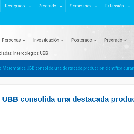
Postgrado
Pregrado
Seminarios
Extensión
Personas
Investigación
Postgrado
Pregrado
piadas Intercolegios UBB
 Matemática UBB consolida una destacada producción científica duran
UBB consolida una destacada producc