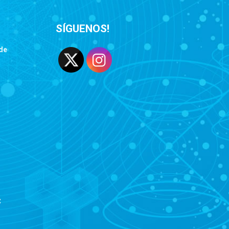
SÍGUENOS!
de
C