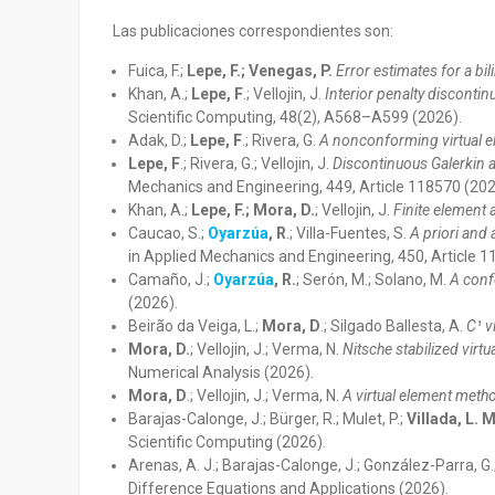
Las publicaciones correspondientes son:
Fuica, F.;
Lepe, F.; Venegas, P.
Error estimates for a bi
Khan, A.;
Lepe, F
.; Vellojin, J.
Interior penalty disconti
Scientific Computing, 48(2), A568–A599 (2026).
Adak, D.;
Lepe, F
.; Rivera, G.
A nonconforming virtual e
Lepe, F
.; Rivera, G.; Vellojin, J.
Discontinuous Galerkin 
Mechanics and Engineering, 449, Article 118570 (202
Khan, A.;
Lepe, F.; Mora, D.
; Vellojin, J.
Finite element a
Caucao, S.;
Oyarzúa
, R
.; Villa-Fuentes, S.
A priori and
in Applied Mechanics and Engineering, 450, Article 1
Camaño, J.;
Oyarzúa
, R.
; Serón, M.; Solano, M.
A conf
(2026).
Beirão da Veiga, L.;
Mora, D
.; Silgado Ballesta, A.
C¹ v
Mora, D.
; Vellojin, J.; Verma, N.
Nitsche stabilized vir
Numerical Analysis (2026).
Mora, D
.; Vellojin, J.; Verma, N.
A virtual element meth
Barajas-Calonge, J.; Bürger, R.; Mulet, P.;
Villada, L. M
Scientific Computing (2026).
Arenas, A. J.; Barajas-Calonge, J.; González-Parra, G.
Difference Equations and Applications (2026).