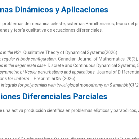
emas Dinámicos y Aplicaciones
n problemas de mecánica celeste, sistemas Hamiltonianos, teoría del pr
nas y teoría cualitativa de ecuaciones diferenciales.
s in the NS².
Qualitative Theory of Dynamical Systems(2026).
the regular N-body configuration.
Canadian Journal of Mathematics, 78(3),
s in the degenerate case.
Discrete and Continuous Dynamical Systems, 5
 symmetric bi-Kepler perturbations and applications.
Journal of Differentia
ons for uniform …
Preprint, arXiv (2026).
 integrals for polynomials with trivial global monodromy on $\mathbb{C}^2
iones Diferenciales Parciales
 una activa producción científica en problemas elípticos y parabólicos, a