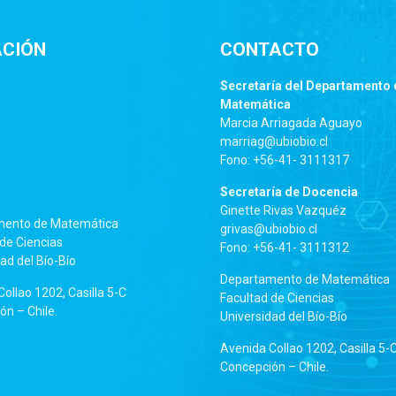
ACIÓN
CONTACTO
Secretaría del Departamento 
Matemática
Marcia Arriagada Aguayo
marriag@ubiobio.cl
Fono: +56-41- 3111317
Secretaría de Docencia
Ginette Rivas Vazquéz
mento de Matemática
grivas@ubiobio.cl
de Ciencias
Fono: +56-41- 3111312
ad del Bío-Bío
Departamento de Matemática
ollao 1202, Casilla 5-C
Facultad de Ciencias
n – Chile.
Universidad del Bío-Bío
Avenida Collao 1202, Casilla 5-
Concepción – Chile.