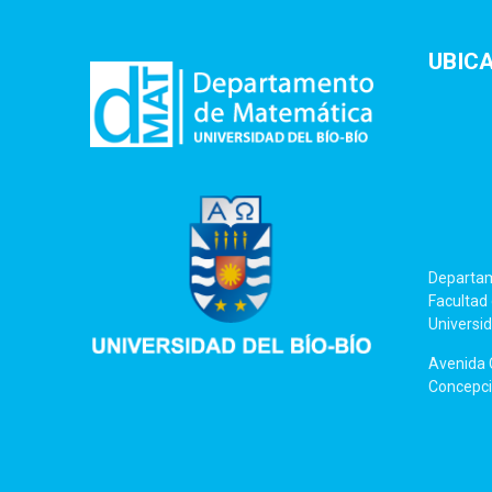
UBIC
Departa
Facultad 
Universid
Avenida C
Concepció