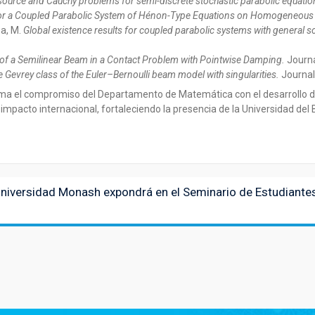
ource and Cauchy problems for semi-discrete stochastic parabolic equation
 for a Coupled Parabolic System of Hénon-Type Equations on Homogeneous
za, M.
Global existence results for coupled parabolic systems with general
f a Semilinear Beam in a Contact Problem with Pointwise Damping.
Journal
 Gevrey class of the Euler–Bernoulli beam model with singularities.
Journal
rma el compromiso del Departamento de Matemática con el desarrollo de 
pacto internacional, fortaleciendo la presencia de la Universidad del 
Universidad Monash expondrá en el Seminario de Estudiante