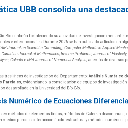
ica UBB consolida una destacada
o-Bío continúa fortaleciendo su actividad de investigación mediante u
ales e internacionales. Durante 2026 se han publicado artículos en alg
IAM Journal on Scientific Computing
,
Computer Methods in Applied Mecha
,
Canadian Journal of Mathematics
,
Inverse Problems
,
Journal of Elasticity
lysis
,
Calcolo
e
IMA Journal of Numerical Analysis
, además de diversos p
 las tres líneas de investigación del Departamento:
Análisis Numérico d
s Parciales
, evidenciando la consolidación de equipos de investigación
ión desarrollada en la Universidad del Bío-Bío.
isis Numérico de Ecuaciones Diferencia
es en métodos de elementos finitos, métodos de Galerkin discontinuos,
o en medios porosos, interacción fluido-estructura y métodos numéricos