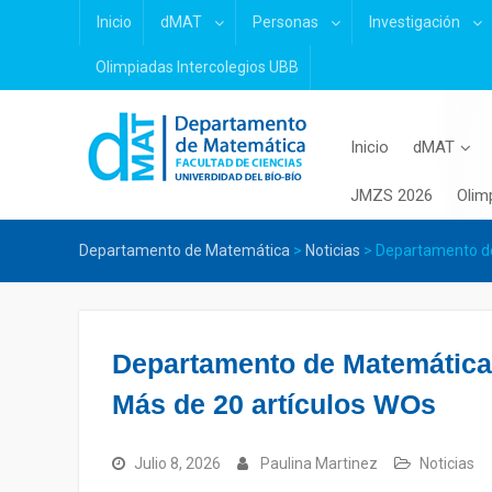
Skip
Inicio
dMAT
Personas
Investigación
to
content
Olimpiadas Intercolegios UBB
Inicio
dMAT
JMZS 2026
Olim
Departamento de Matemática
>
Noticias
>
Departamento de
Departamento de Matemática 
Más de 20 artículos WOs
Julio 8, 2026
Paulina Martinez
Noticias