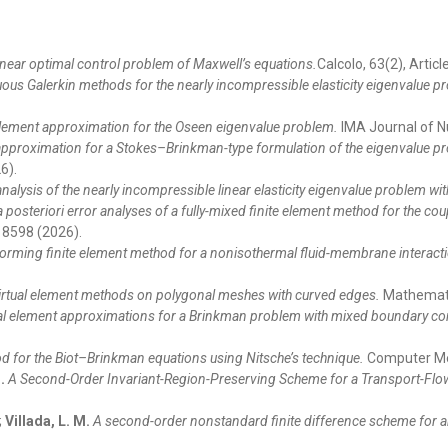
linear optimal control problem of Maxwell’s equations.
Calcolo, 63(2), Articl
nuous Galerkin methods for the nearly incompressible elasticity eigenvalue
lement approximation for the Oseen eigenvalue problem.
IMA Journal of N
approximation for a Stokes–Brinkman-type formulation of the eigenvalue p
6).
nalysis of the nearly incompressible linear elasticity eigenvalue problem with
 a posteriori error analyses of a fully-mixed finite element method for the 
18598 (2026).
orming finite element method for a nonisothermal fluid-membrane interact
irtual element methods on polygonal meshes with curved edges.
Mathemati
tual element approximations for a Brinkman problem with mixed boundary co
od for the Biot–Brinkman equations using Nitsche’s technique.
Computer Met
.
A Second-Order Invariant-Region-Preserving Scheme for a Transport-Flo
;
Villada, L. M.
A second-order nonstandard finite difference scheme for a