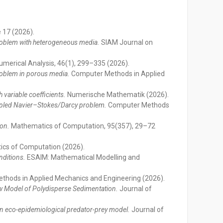
e 17 (2026).
 problem with heterogeneous media.
SIAM Journal on
umerical Analysis, 46(1), 299–335 (2026).
roblem in porous media.
Computer Methods in Applied
 variable coefficients.
Numerische Mathematik (2026).
coupled Navier–Stokes/Darcy problem.
Computer Methods
ion.
Mathematics of Computation, 95(357), 29–72
cs of Computation (2026).
nditions.
ESAIM: Mathematical Modelling and
hods in Applied Mechanics and Engineering (2026).
w Model of Polydisperse Sedimentation.
Journal of
n eco-epidemiological predator-prey model.
Journal of