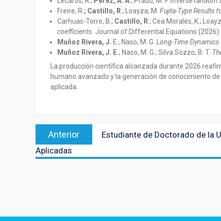
Lecaros, R.;
Pérez, A. A.
; Prado, M. F.
Inverse random s
Freire, R.
; Castillo, R
.; Loayza, M.
Fujita-Type Results
Carhuas-Torre, B.;
Castillo, R
.; Cea Morales, K.; Loay
coefficients.
Journal of Differential Equations (2026).
Muñoz Rivera, J.
E.; Naso, M. G.
Long-Time Dynamics o
Muñoz Rivera, J. E.
; Naso, M. G.; Silva Sozzo, B. T.
The
La producción científica alcanzada durante 2026 reafi
humano avanzado y la generación de conocimiento de im
aplicada.
Navegación
Entrada
Anterior
Estudiante de Doctorado de la 
de
anterior:
Aplicadas
entradas