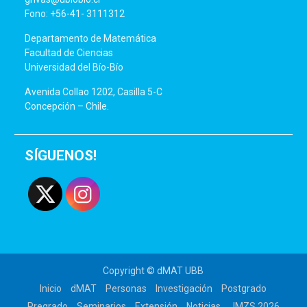
Fono: +56-41- 3111312
Departamento de Matemática
Facultad de Ciencias
Universidad del Bío-Bío
Avenida Collao 1202, Casilla 5-C
Concepción – Chile.
SÍGUENOS!
Copyright © dMAT UBB
Inicio
dMAT
Personas
Investigación
Postgrado
Pregrado
Seminarios
Extensión
Noticias
JMZS 2026