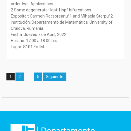
order two. Applications
2 Some degenerate Hopf-Hopf bifurcations
Expositor: Carmen Rocsoreanu^1 and Mihaela Sterpu^2
Institución: Departamento de Matemática, University of
Craiova, Rumania.
Fecha: Jueves 7 de Abril, 2022.
Horario: 17:00 a 18:00 hrs.
Lugar: S101 Ex-IM
Paginación
2
5
Siguiente
1
…
de
entradas