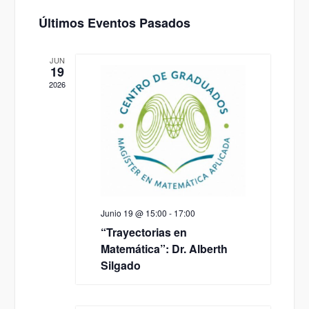
Seleccionar
de
de
Últimos Eventos Pasados
fecha.
vistas
vistas
de
JUN
19
Evento
2026
Junio 19 @ 15:00
-
17:00
“Trayectorias en
Matemática”: Dr. Alberth
Silgado