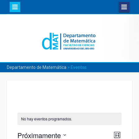
Skip
to
content
Departamento de Matemática
>
Eventos
No hay eventos programados.
Próximamente
Navega
Navegac
Lista