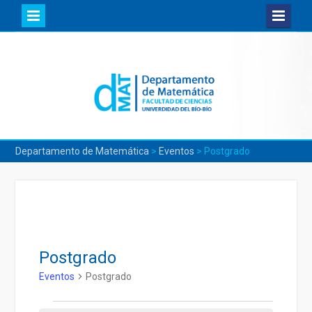
Skip
to
content
Departamento de Matemática
>
Eventos
>
Postgrado
Postgrado
Eventos
Postgrado