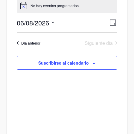
Eventos
No hay eventos programados.
Aviso
en
Agosto
06/08/2026
Navega
Navegac
Día
6,
Seleccionar
de
de
fecha.
2026
vistas
vistas
Siguiente día
Día anterior
de
Evento
Suscribirse al calendario