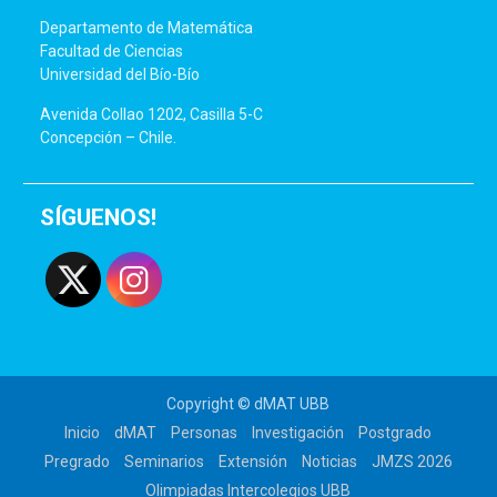
Departamento de Matemática
Facultad de Ciencias
Universidad del Bío-Bío
Avenida Collao 1202, Casilla 5-C
Concepción – Chile.
SÍGUENOS!
Copyright © dMAT UBB
Inicio
dMAT
Personas
Investigación
Postgrado
Pregrado
Seminarios
Extensión
Noticias
JMZS 2026
Olimpiadas Intercolegios UBB