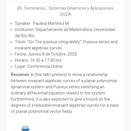
Seminarios
,
Sistemas Dinámicos y Aplicaciones
GISDA
Speaker: Paulina Martínez M.
Institución: Departamento de Matemática, Universidad
del Bío-Bío
Titulo: “On The puiseux integrability”: Puiseux series and
invariant algebraic curves.
Fecha: Jueves 8 de Octubre, 2020.
Horario: 16:30 a 17:30 hrs.
Lugar: Conferencia Online.
Resumen:
In this talk I pretend to show a relationship
between invariant algebraic curves of a planar polynomial
dynamical system and Puiseux series satisfying an
ordinary differential equation related to the system.
Furthermore, it is also expected to give a bound on the
degrees of irreducible invariant algebraic curves for a class
of planar polynomial vector fields.