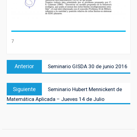
7
Navegación
Entrada
Anterior
Seminario GISDA 30 de junio 2016
de
anterior:
entradas
Entrada
Siguiente
Seminario Hubert Mennickent de
siguiente:
Matemática Aplicada – Jueves 14 de Julio