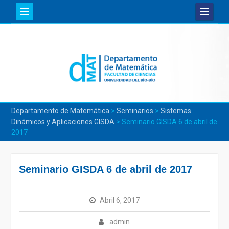
Skip
to
content
Departamento de Matemática
>
Seminarios
>
Sistemas
Dinámicos y Aplicaciones GISDA
>
Seminario GISDA 6 de abril de
2017
Seminario GISDA 6 de abril de 2017
Abril 6, 2017
admin