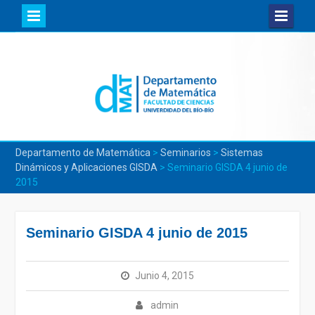
Skip
to
content
Departamento de Matemática
>
Seminarios
>
Sistemas
Dinámicos y Aplicaciones GISDA
>
Seminario GISDA 4 junio de
2015
Seminario GISDA 4 junio de 2015
Junio 4, 2015
admin