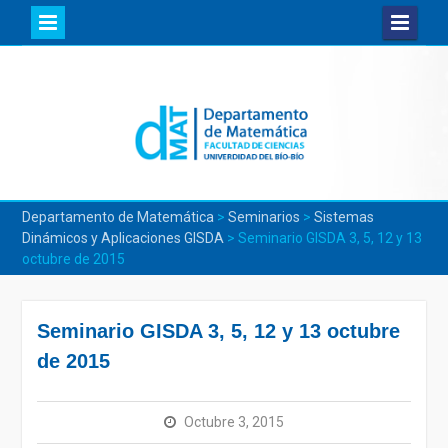
Skip
to
content
Departamento de Matemática
>
Seminarios
>
Sistemas
Dinámicos y Aplicaciones GISDA
>
Seminario GISDA 3, 5, 12 y 13
octubre de 2015
Seminario GISDA 3, 5, 12 y 13 octubre
de 2015
Octubre 3, 2015