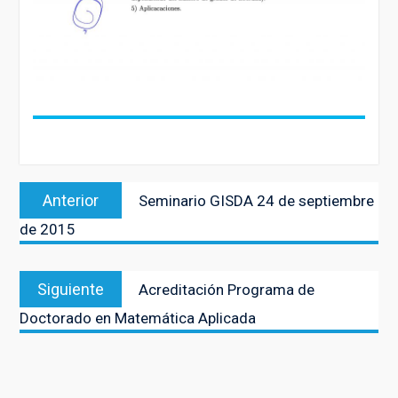
Navegación
Entrada
Anterior
Seminario GISDA 24 de septiembre
de
anterior:
de 2015
entradas
Entrada
Siguiente
Acreditación Programa de
siguiente:
Doctorado en Matemática Aplicada