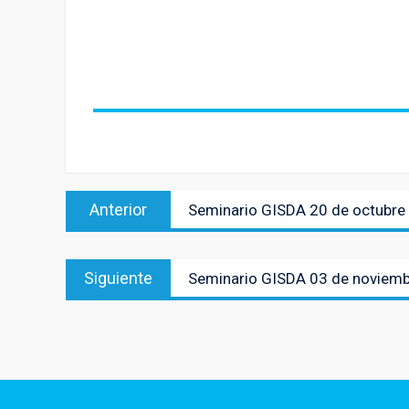
Navegación
Entrada
Anterior
Seminario GISDA 20 de octubre
de
anterior:
entradas
Entrada
Siguiente
Seminario GISDA 03 de noviem
siguiente: