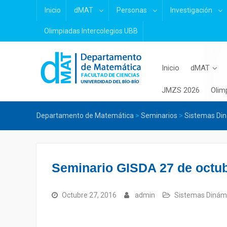
Skip
Inicio
dMAT
Personas
Investigación
to
content
Olimpiadas Intercolegios UBB
Inicio
dMAT
JMZS 2026
Olim
Departamento de Matemática
>
Seminarios
>
Sistemas Din
Seminario GISDA 27 de octub
Octubre 27, 2016
admin
Sistemas Dinámi