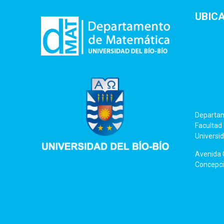
UBIC
Departa
Facultad 
Universid
Avenida C
Concepció