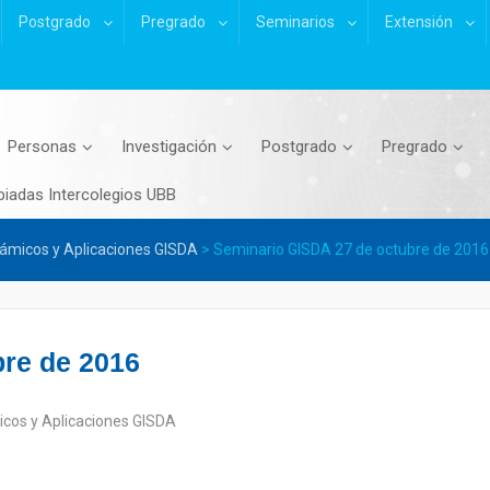
Postgrado
Pregrado
Seminarios
Extensión
Personas
Investigación
Postgrado
Pregrado
piadas Intercolegios UBB
ámicos y Aplicaciones GISDA
>
Seminario GISDA 27 de octubre de 2016
re de 2016
cos y Aplicaciones GISDA