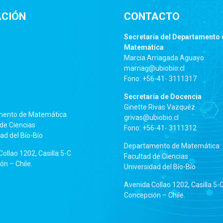
ACIÓN
CONTACTO
Secretaría del Departamento 
Matemática
Marcia Arriagada Aguayo
marriag@ubiobio.cl
Fono: +56-41- 3111317
Secretaría de Docencia
Ginette Rivas Vazquéz
mento de Matemática
grivas@ubiobio.cl
de Ciencias
Fono: +56-41- 3111312
ad del Bío-Bío
Departamento de Matemática
ollao 1202, Casilla 5-C
Facultad de Ciencias
n – Chile.
Universidad del Bío-Bío
Avenida Collao 1202, Casilla 5-
Concepción – Chile.