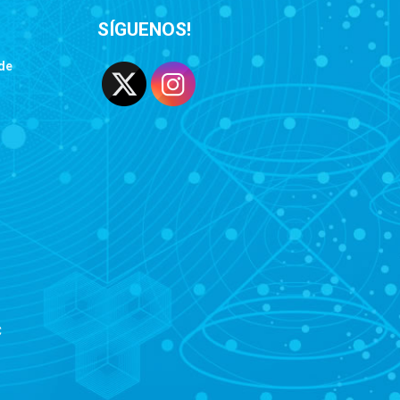
SÍGUENOS!
de
C