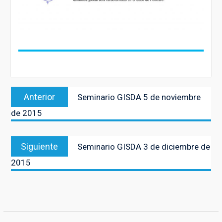
Navegación
Entrada
Anterior
Seminario GISDA 5 de noviembre
de
anterior:
de 2015
entradas
Entrada
Siguiente
Seminario GISDA 3 de diciembre de
siguiente:
2015