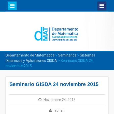
Skip
to
content
Departamento de Matemática
>
Seminarios
>
Sistemas
Dinámicos y Aplicaciones GISDA
>
Seminario GISDA 24
noviembre 2015
Seminario GISDA 24 noviembre 2015
Noviembre 24, 2015
admin