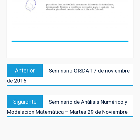
Navegación
Entrada
Anterior
Seminario GISDA 17 de noviembre
de
anterior:
de 2016
entradas
Entrada
Siguiente
Seminario de Análisis Numérico y
siguiente:
Modelación Matemática – Martes 29 de Noviembre