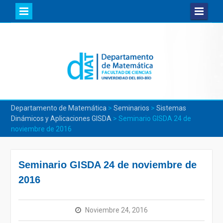
Skip
to
content
Departamento de Matemática
>
Seminarios
>
Sistemas
Dinámicos y Aplicaciones GISDA
>
Seminario GISDA 24 de
noviembre de 2016
Seminario GISDA 24 de noviembre de
2016
Noviembre 24, 2016