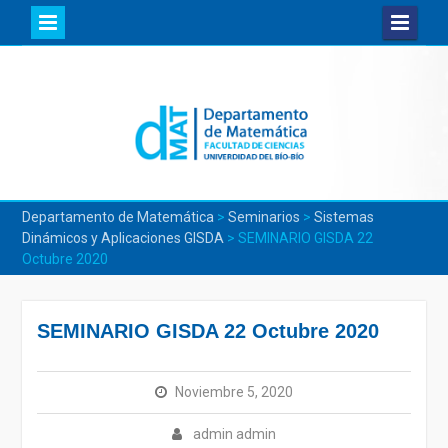
Skip
to
content
Departamento de Matemática
>
Seminarios
>
Sistemas
Dinámicos y Aplicaciones GISDA
>
SEMINARIO GISDA 22
Octubre 2020
SEMINARIO GISDA 22 Octubre 2020
Noviembre 5, 2020
admin admin