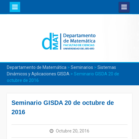
Skip
to
content
Departamento de Matemática
>
Seminarios
>
Sistemas
Dinámicos y Aplicaciones GISDA
>
Seminario GISDA 20 de
octubre de 2016
Seminario GISDA 20 de octubre de
2016
Octubre 20, 2016