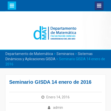
Skip
to
content
Departamento de Matemática
>
Seminarios
>
Sistemas
Dinámicos y Aplicaciones GISDA
>
Seminario GISDA 14 enero de
2016
Seminario GISDA 14 enero de 2016
Enero 14, 2016
admin