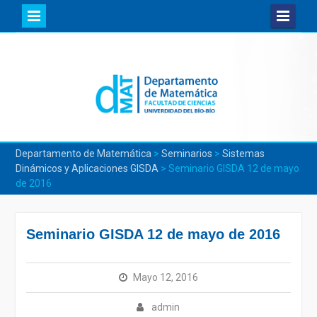
Skip
to
content
Departamento de Matemática
>
Seminarios
>
Sistemas
Dinámicos y Aplicaciones GISDA
>
Seminario GISDA 12 de mayo
de 2016
Seminario GISDA 12 de mayo de 2016
Mayo 12, 2016
admin