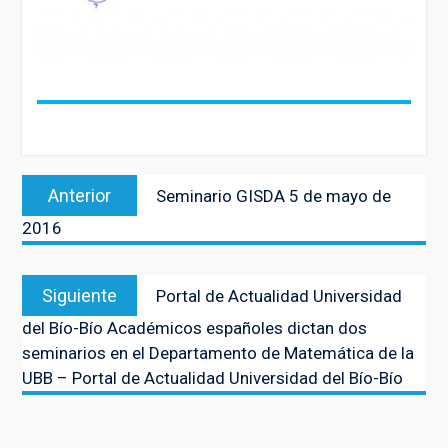
Navegación
Entrada
Anterior
Seminario GISDA 5 de mayo de
de
anterior:
2016
entradas
Entrada
Siguiente
Portal de Actualidad Universidad
siguiente:
del Bío-Bío Académicos españoles dictan dos
seminarios en el Departamento de Matemática de la
UBB – Portal de Actualidad Universidad del Bío-Bío