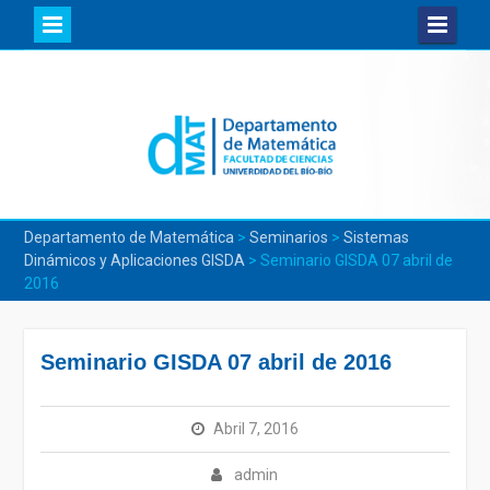
Skip
to
content
Departamento de Matemática
>
Seminarios
>
Sistemas
Dinámicos y Aplicaciones GISDA
>
Seminario GISDA 07 abril de
2016
Seminario GISDA 07 abril de 2016
Abril 7, 2016
admin