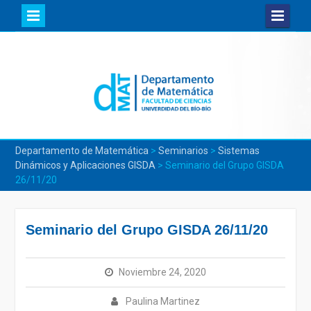
Skip
to
content
Departamento de Matemática
>
Seminarios
>
Sistemas
Dinámicos y Aplicaciones GISDA
>
Seminario del Grupo GISDA
26/11/20
Seminario del Grupo GISDA 26/11/20
Noviembre 24, 2020
Paulina Martinez