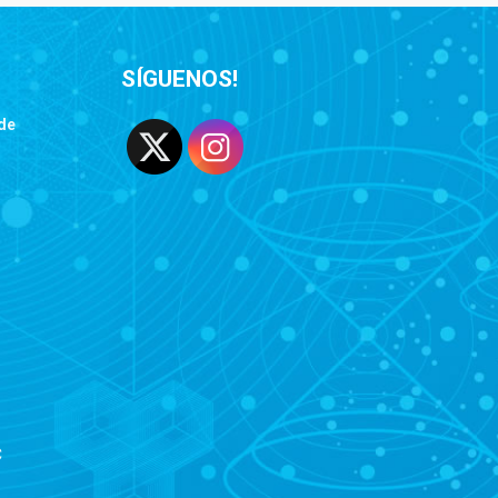
SÍGUENOS!
de
C