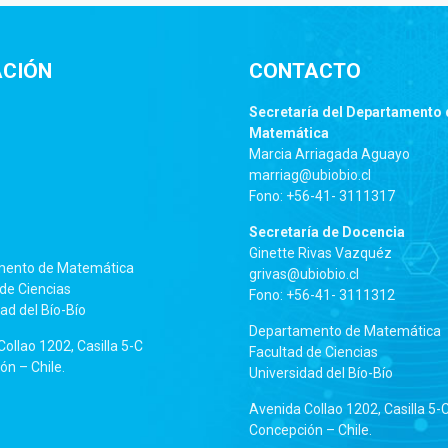
ACIÓN
CONTACTO
Secretaría del Departamento 
Matemática
Marcia Arriagada Aguayo
marriag@ubiobio.cl
Fono: +56-41- 3111317
Secretaría de Docencia
Ginette Rivas Vazquéz
mento de Matemática
grivas@ubiobio.cl
de Ciencias
Fono: +56-41- 3111312
ad del Bío-Bío
Departamento de Matemática
ollao 1202, Casilla 5-C
Facultad de Ciencias
n – Chile.
Universidad del Bío-Bío
Avenida Collao 1202, Casilla 5-
Concepción – Chile.