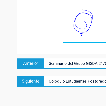
Navegación
Entrada
Anterior
Seminario del Grupo GISDA 21
de
anterior:
entradas
Entrada
Siguiente
Coloquio Estudiantes Postgra
siguiente: