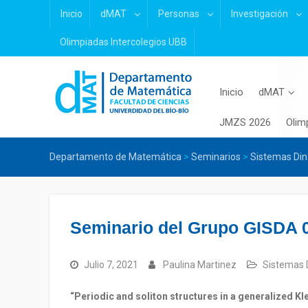
Skip
Inicio
dMAT
Personas
Investigación
to
content
Olimpiadas Intercolegios UBB
Inicio
dMAT
JMZS 2026
Olim
Departamento de Matemática
>
Seminarios
>
Sistemas Din
Seminario del Grupo GISDA 0
Julio 7, 2021
Paulina Martinez
Sistemas 
“Periodic and soliton structures in a generalized Kl