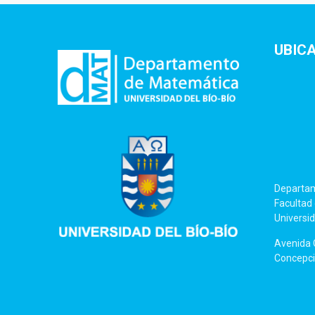
UBIC
Departa
Facultad 
Universid
Avenida C
Concepció