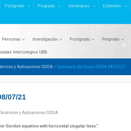
Postgrado
Pregrado
Seminarios
Extensión
Personas
Investigación
Postgrado
Pregrado
piadas Intercolegios UBB
ámicos y Aplicaciones GISDA
>
Seminario del Grupo GISDA 08/07/21
8/07/21
Dinámicos y Aplicaciones GISDA
ein-Gordon equation with horizontal singular lines.”