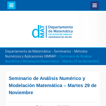
Skip
to
content
Departamento de Matemática
>
Seminarios
>
Métodos
Numéricos y Aplicaciones GIMNAP
>
Seminario de Análisis
Numérico y Modelación Matemática – Martes 29 de Noviembre
Seminario de Análisis Numérico y
Modelación Matemática – Martes 29 de
Noviembre