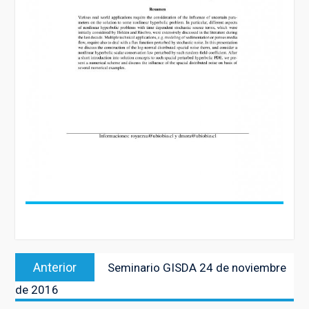
Navegación
Entrada
Anterior
Seminario GISDA 24 de noviembre
de
anterior:
de 2016
entradas