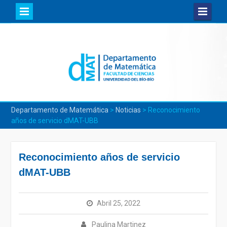
Skip
to
content
Departamento de Matemática
>
Noticias
>
Reconocimiento
años de servicio dMAT-UBB
Reconocimiento años de servicio
dMAT-UBB
Abril 25, 2022
Paulina Martinez