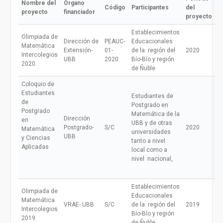
Nombre del
Órgano
Código
Participantes
del
proyecto
financiador
proyecto
Establecimientos
Olimpiada de
Dirección de
PEAUC-
Educacionales
Matemática
Extensión-
01-
de la región del
2020
Intercolegios
UBB
2020
Bío-Bío y región
2020.
de Ñuble
Coloquio de
Estudiantes
Estudiantes de
de
Postgrado en
Postgrado
Matemática de la
Dirección
en
UBB y de otras
Postgrado-
S/C
2020
Matemática
universidades
UBB
y Ciencias
tanto a nivel
Aplicadas
local como a
nivel nacional,
Establecimientos
Olimpiada de
Educacionales
Matemática
VRAE- UBB
S/C
de la región del
2019
Intercolegios
Bío-Bío y región
2019.
de Ñuble