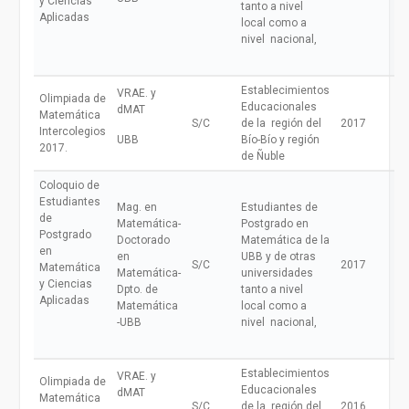
y Ciencias
tanto a nivel
Aplicadas
local como a
nivel nacional,
Establecimientos
VRAE. y
Olimpiada de
Educacionales
dMAT
Matemática
S/C
de la región del
2017
Intercolegios
UBB
Bío-Bío y región
2017.
de Ñuble
Coloquio de
Estudiantes
Mag. en
Estudiantes de
de
Matemática-
Postgrado en
Postgrado
Doctorado
Matemática de la
en
en
UBB y de otras
S/C
2017
Matemática
Matemática-
universidades
y Ciencias
Dpto. de
tanto a nivel
Aplicadas
Matemática
local como a
-UBB
nivel nacional,
Establecimientos
VRAE. y
Olimpiada de
Educacionales
dMAT
Matemática
S/C
de la región del
2016