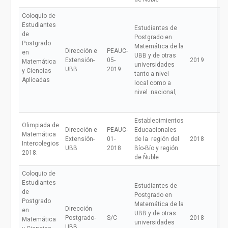
Coloquio de
Estudiantes
Estudiantes de
de
Postgrado en
Postgrado
Matemática de la
Dirección e
PEAUC-
en
UBB y de otras
Extensión-
05-
2019
Matemática
universidades
UBB
2019
y Ciencias
tanto a nivel
Aplicadas
local como a
nivel nacional,
Establecimientos
Olimpiada de
Dirección e
PEAUC-
Educacionales
Matemática
Extensión-
01-
de la región del
2018
Intercolegios
UBB
2018
Bío-Bío y región
2018.
de Ñuble
Coloquio de
Estudiantes
Estudiantes de
de
Postgrado en
Postgrado
Matemática de la
Dirección
en
UBB y de otras
Postgrado-
S/C
2018
Matemática
universidades
UBB