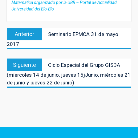
Matemática organizado por la UBB – Portal de Actualidad
Universidad del Bío-Bío
Navegación
Entrada
Anterior
Seminario EPMCA 31 de mayo
de
anterior:
2017
entradas
Entrada
Siguiente
Ciclo Especial del Grupo GISDA
siguiente:
(miercoles 14 de junio, jueves 15jJunio, miércoles 21
de junio y jueves 22 de junio)