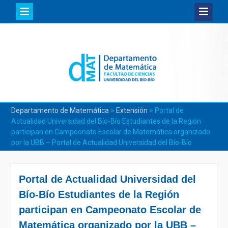
Skip
to
content
Departamento de Matemática
>
Extensión
>
Portal de
Actualidad Universidad del Bío-Bío Estudiantes de la Región
participan en Campeonato Escolar de Matemática organizado
por la UBB – Portal de Actualidad Universidad del Bío-Bío
Portal de Actualidad Universidad del
Bío-Bío Estudiantes de la Región
participan en Campeonato Escolar de
Matemática organizado por la UBB –