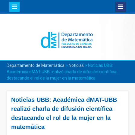
Skip
to
content
Departamento de Matemática
>
Noticias
>
Noticias UBB:
Académica dMAT-UBB realizó charla de difusión científica
destacando el rol de la mujer en la matemática
Noticias UBB: Académica dMAT-UBB
realizó charla de difusión científica
destacando el rol de la mujer en la
matemática