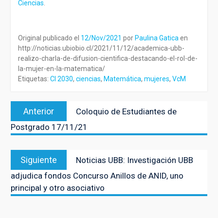
Ciencias
.
Original publicado el
12/Nov/2021
por
Paulina Gatica
en
http://noticias.ubiobio.cl/2021/11/12/academica-ubb-
realizo-charla-de-difusion-cientifica-destacando-el-rol-de-
la-mujer-en-la-matematica/
Etiquetas:
CI 2030
,
ciencias
,
Matemática
,
mujeres
,
VcM
Navegación
Entrada
Anterior
Coloquio de Estudiantes de
de
anterior:
Postgrado 17/11/21
entradas
Entrada
Siguiente
Noticias UBB: Investigación UBB
siguiente:
adjudica fondos Concurso Anillos de ANID, uno
principal y otro asociativo