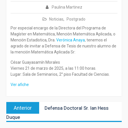
Paulina Martinez
Noticias
,
Postgrado
Por especial encargo de la Directora del Programa de
Magíster en Matemática, Mención Matemática Aplicada, o
Mención Estadística, Dra.
Verónica Anaya
, tenemos el
agrado de invitar a Defensa de Tesis de nuestro alumno de
la mención Matemática Aplicada Sr:
César Guayasamín Morales
Viernes 21 de marzo de 2025, a las 11:00 horas.
Lugar: Sala de Seminarios, 2° piso Facultad de Ciencias.
Ver afiche
Navegación
Entrada
Anterior
Defensa Doctoral Sr. Ian Hess
de
anterior:
Duque
entradas