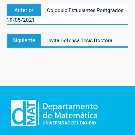
Navegación
Entrada
Anterior
Coloquio Estudiantes Postgrados
de
anterior:
19/05/2021
entradas
Entrada
Siguiente
Invita Defensa Tesis Doctoral
siguiente: