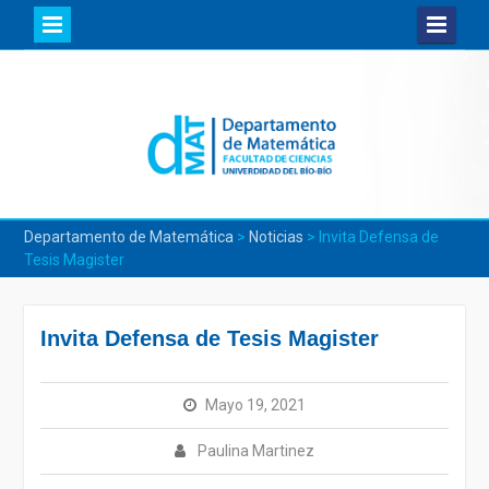
Skip
to
content
Departamento de Matemática
>
Noticias
>
Invita Defensa de
Tesis Magister
Invita Defensa de Tesis Magister
Mayo 19, 2021
Paulina Martinez