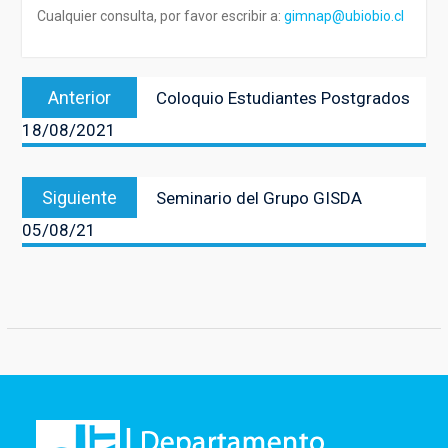
Cualquier consulta, por favor escribir a:
gimnap@ubiobio.cl
Navegación
Entrada
Anterior
Coloquio Estudiantes Postgrados
de
anterior:
18/08/2021
entradas
Entrada
Siguiente
Seminario del Grupo GISDA
siguiente:
05/08/21