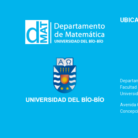
UBIC
Departa
Facultad 
Universid
Avenida C
Concepció