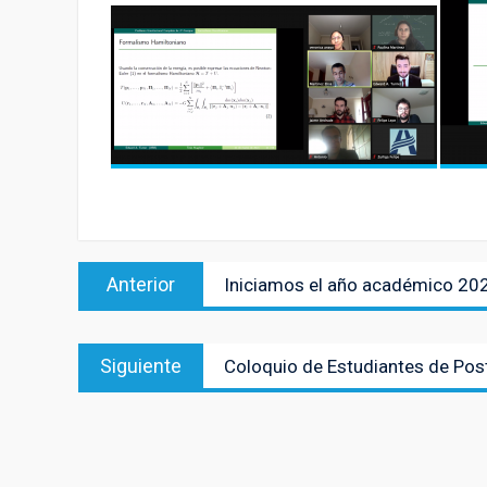
Navegación
Entrada
Anterior
Iniciamos el año académico 20
de
anterior:
entradas
Entrada
Siguiente
Coloquio de Estudiantes de Po
siguiente: