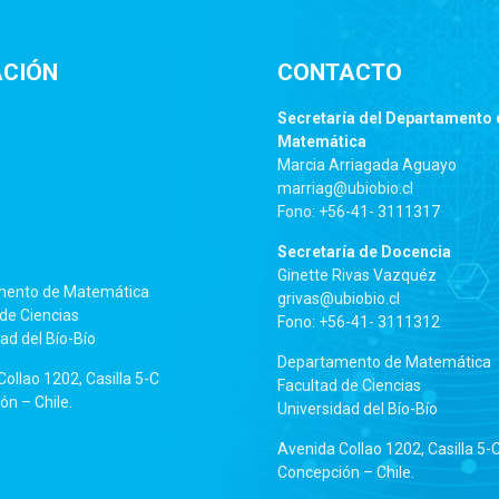
ACIÓN
CONTACTO
Secretaría del Departamento 
Matemática
Marcia Arriagada Aguayo
marriag@ubiobio.cl
Fono: +56-41- 3111317
Secretaría de Docencia
Ginette Rivas Vazquéz
mento de Matemática
grivas@ubiobio.cl
de Ciencias
Fono: +56-41- 3111312
ad del Bío-Bío
Departamento de Matemática
ollao 1202, Casilla 5-C
Facultad de Ciencias
n – Chile.
Universidad del Bío-Bío
Avenida Collao 1202, Casilla 5-
Concepción – Chile.