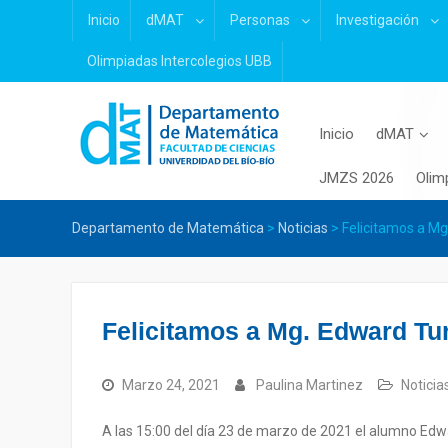
Skip
Inicio
dMAT
Personas
Investigación
to
content
Olimpiadas Intercolegios UBB
Inicio
dMAT
JMZS 2026
Olim
Departamento de Matemática
>
Noticias
>
Felicitamos a Mg
Felicitamos a Mg. Edward Tur
Marzo 24, 2021
Paulina Martinez
Noticia
A las 15:00 del día 23 de marzo de 2021 el alumno Edwa