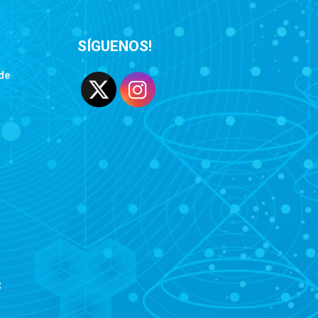
SÍGUENOS!
de
C