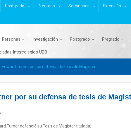
Postgrado
Pregrado
Seminarios
Extensión
Personas
Investigación
Postgrado
Pregrado
piadas Intercolegios UBB
. Edward Turner por su defensa de tesis de Magister
ner por su defensa de tesis de Magis
s
rd Turner defendió su Tesis de Magister titulada: