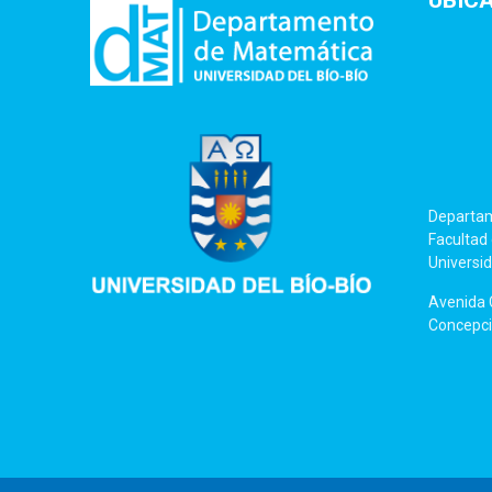
UBIC
Departa
Facultad 
Universid
Avenida C
Concepció