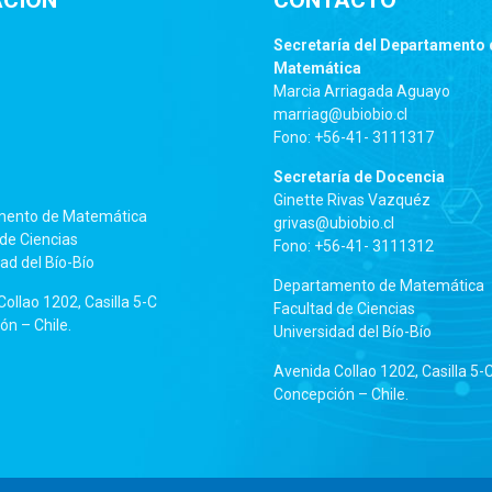
ACIÓN
CONTACTO
Secretaría del Departamento 
Matemática
Marcia Arriagada Aguayo
marriag@ubiobio.cl
Fono: +56-41- 3111317
Secretaría de Docencia
Ginette Rivas Vazquéz
mento de Matemática
grivas@ubiobio.cl
de Ciencias
Fono: +56-41- 3111312
ad del Bío-Bío
Departamento de Matemática
ollao 1202, Casilla 5-C
Facultad de Ciencias
n – Chile.
Universidad del Bío-Bío
Avenida Collao 1202, Casilla 5-
Concepción – Chile.