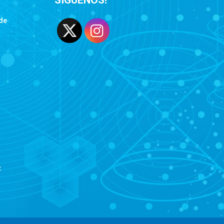
SÍGUENOS!
de
C