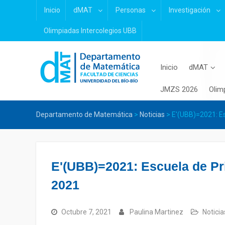
Skip
Inicio
dMAT
Personas
Investigación
to
content
Olimpiadas Intercolegios UBB
Inicio
dMAT
JMZS 2026
Olim
Departamento de Matemática
>
Noticias
>
E'(UBB)=2021: Es
E'(UBB)=2021: Escuela de Pr
2021
Octubre 7, 2021
Paulina Martinez
Noticia