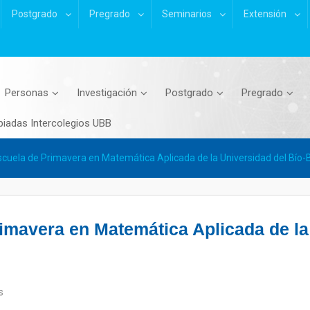
Postgrado
Pregrado
Seminarios
Extensión
Personas
Investigación
Postgrado
Pregrado
piadas Intercolegios UBB
cuela de Primavera en Matemática Aplicada de la Universidad del Bío-
imavera en Matemática Aplicada de la 
s