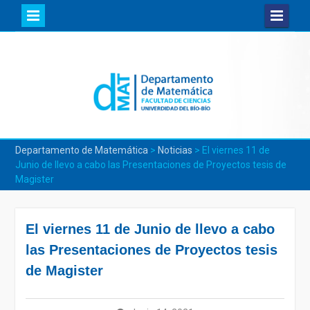
Skip
to
content
Departamento de Matemática
>
Noticias
>
El viernes 11 de
Junio de llevo a cabo las Presentaciones de Proyectos tesis de
Magister
El viernes 11 de Junio de llevo a cabo
las Presentaciones de Proyectos tesis
de Magister