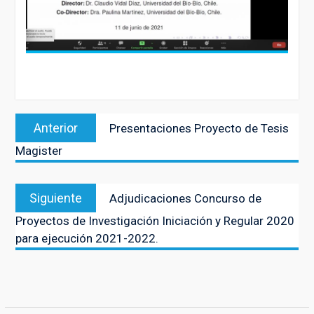
Navegación
Entrada
Anterior
Presentaciones Proyecto de Tesis
de
anterior:
Magister
entradas
Entrada
Siguiente
Adjudicaciones Concurso de
siguiente:
Proyectos de Investigación Iniciación y Regular 2020
para ejecución 2021-2022.