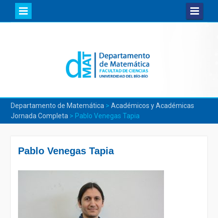
Skip
to
content
Departamento de Matemática
>
Académicos y Académicas
Jornada Completa
>
Pablo Venegas Tapia
Pablo Venegas Tapia