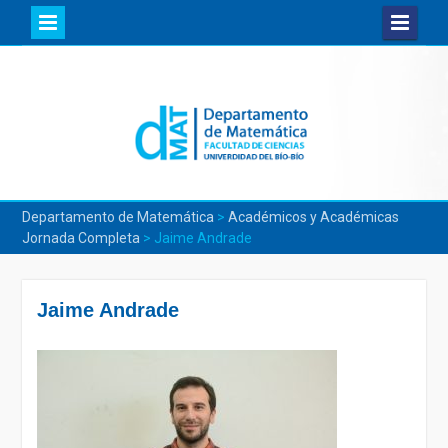
Skip
to
content
Departamento de Matemática
>
Académicos y Académicas
Jornada Completa
>
Jaime Andrade
Jaime Andrade