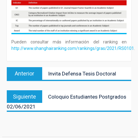
Pueden consultar más información del ranking en
http://www.shanghairanking.com/rankings/gras/2021/RS0101
.
Navegación
Entrada
Anterior
Invita Defensa Tesis Doctoral
de
anterior:
entradas
Entrada
Siguiente
Coloquio Estudiantes Postgrados
siguiente:
02/06/2021