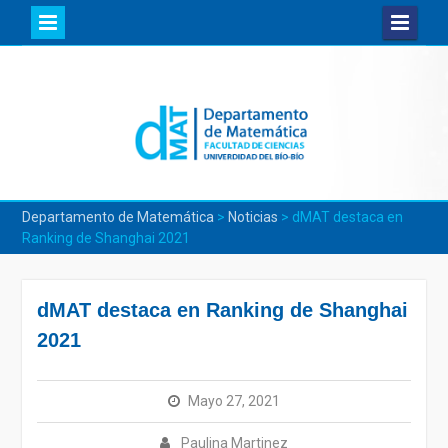
Skip
to
content
Departamento de Matemática
>
Noticias
>
dMAT destaca en
Ranking de Shanghai 2021
dMAT destaca en Ranking de Shanghai
2021
Mayo 27, 2021
Paulina Martinez