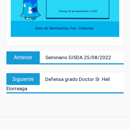
Navegación
Entrada
Anterior
Seminario GISDA 25/08/2022
de
anterior:
entradas
Entrada
Siguiente
Defensa grado Doctor Sr. Helí
siguiente:
Elorreaga