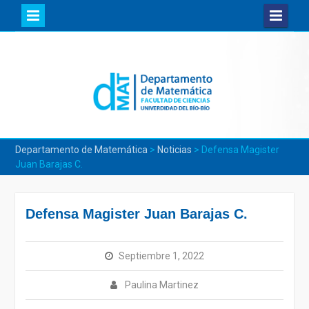
Skip
to
content
Departamento de Matemática
>
Noticias
>
Defensa Magister
Juan Barajas C.
Defensa Magister Juan Barajas C.
Septiembre 1, 2022
Paulina Martinez