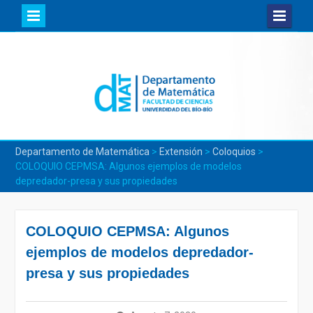
Skip
to
content
Departamento de Matemática
>
Extensión
>
Coloquios
>
COLOQUIO CEPMSA: Algunos ejemplos de modelos
depredador-presa y sus propiedades
COLOQUIO CEPMSA: Algunos
ejemplos de modelos depredador-
presa y sus propiedades