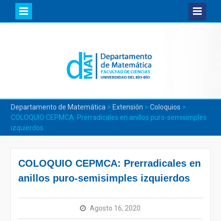
Skip
to
content
Departamento de Matemática
>
Extensión
>
Coloquios
>
COLOQUIO CEPMCA: Prerradicales en anillos puro-semisimples
izquierdos
COLOQUIO CEPMCA: Prerradicales en
anillos puro-semisimples izquierdos
Agosto 16, 2020