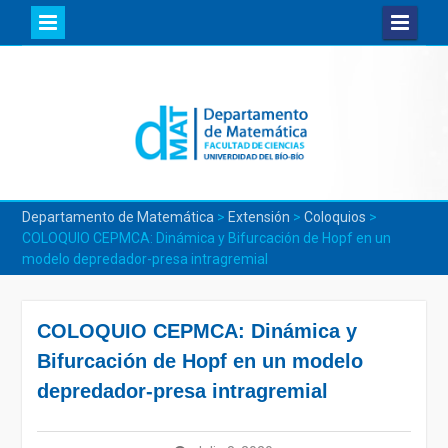
Skip
to
content
Departamento de Matemática
>
Extensión
>
Coloquios
>
COLOQUIO CEPMCA: Dinámica y Bifurcación de Hopf en un
modelo depredador-presa intragremial
COLOQUIO CEPMCA: Dinámica y
Bifurcación de Hopf en un modelo
depredador-presa intragremial