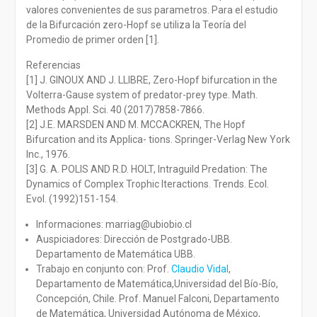
valores convenientes de sus parametros. Para el estudio
de la Bifurcación zero-Hopf se utiliza la Teoría del
Promedio de primer orden [1].
Referencias
[1] J. GINOUX AND J. LLIBRE, Zero-Hopf bifurcation in the
Volterra-Gause system of predator-prey type. Math.
Methods Appl. Sci. 40 (2017)7858-7866.
[2] J.E. MARSDEN AND M. MCCACKREN, The Hopf
Bifurcation and its Applica- tions. Springer-Verlag New York
Inc., 1976.
[3] G. A. POLIS AND R.D. HOLT, Intraguild Predation: The
Dynamics of Complex Trophic Iteractions. Trends. Ecol.
Evol. (1992)151-154.
Informaciones: marriag@ubiobio.cl
Auspiciadores: Dirección de Postgrado-UBB.
Departamento de Matemática UBB.
Trabajo en conjunto con: Prof.
Claudio Vidal
,
Departamento de Matemática,Universidad del Bío-Bío,
Concepción, Chile. Prof. Manuel Falconi, Departamento
de Matemática, Universidad Autónoma de México,