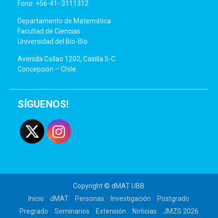
Fono: +56-41- 3111312
Departamento de Matemática
Facultad de Ciencias
Universidad del Bío-Bío
Avenida Collao 1202, Casilla 5-C
Concepción – Chile.
SÍGUENOS!
Copyright © dMAT UBB
Inicio
dMAT
Personas
Investigación
Postgrado
Pregrado
Seminarios
Extensión
Noticias
JMZS 2026