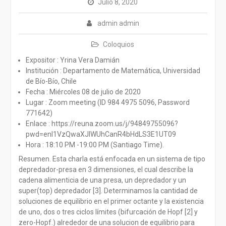
Julio 8, 2020
admin admin
Coloquios
Expositor : Yrina Vera Damián
Institución : Departamento de Matemática, Universidad
de Bío-Bío, Chile
Fecha : Miércoles 08 de julio de 2020
Lugar : Zoom meeting (ID 984 4975 5096, Password
771642)
Enlace : https://reuna.zoom.us/j/94849755096?
pwd=enl1VzQwaXJlWUhCanR4bHdLS3E1UT09
Hora : 18:10 PM -19:00 PM (Santiago Time).
Resumen. Esta charla está enfocada en un sistema de tipo
depredador-presa en 3 dimensiones, el cual describe la
cadena alimenticia de una presa, un depredador y un
super(top) depredador [3]. Determinamos la cantidad de
soluciones de equilibrio en el primer octante y la existencia
de uno, dos o tres ciclos límites (bifurcación de Hopf [2] y
zero-Hopf.) alrededor de una solucion de equilibrio para