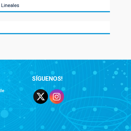
 Lineales
SÍGUENOS!
de