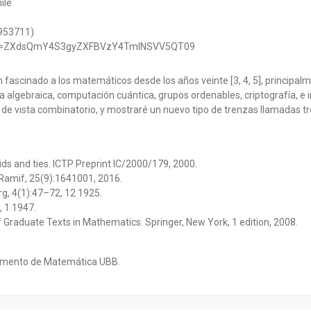
ile
 953711)
2?pwd=ZXdsQmY4S3gyZXFBVzY4TmlNSVV5QT09
fascinado a los matemáticos desde los años veinte [3, 4, 5], principal
 algebraica, computación cuántica, grupos ordenables, criptografía, e i
e vista combinatorio, y mostraré un nuevo tipo de trenzas llamadas tren
aids and ties. ICTP Preprint IC/2000/179, 2000.
r Ramif, 25(9):1641001, 2016.
g, 4(1):47–72, 12 1925.
, 1 1947.
of Graduate Texts in Mathematics. Springer, New York, 1 edition, 2008.
tamento de Matemática UBB.