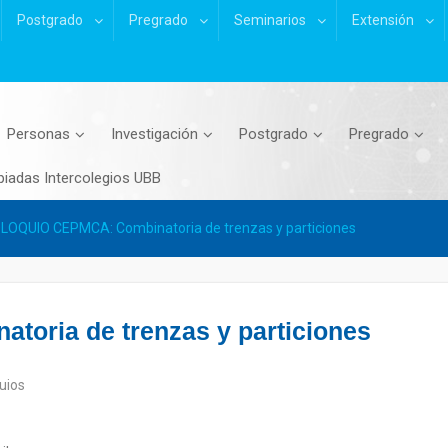
Postgrado
Pregrado
Seminarios
Extensión
Personas
Investigación
Postgrado
Pregrado
piadas Intercolegios UBB
LOQUIO CEPMCA: Combinatoria de trenzas y particiones
ria de trenzas y particiones
uios