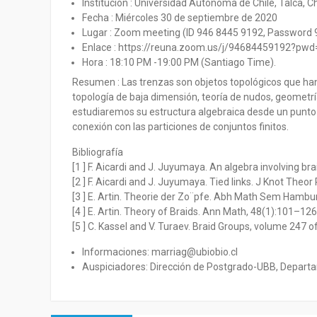
Institución : Universidad Autónoma de Chile, Talca, Ch
Fecha : Miércoles 30 de septiembre de 2020
Lugar : Zoom meeting (ID 946 8445 9192, Password
Enlace : https://reuna.zoom.us/j/9468445919
Hora : 18:10 PM -19:00 PM (Santiago Time).
Resumen : Las trenzas son objetos topológicos que han 
topología de baja dimensión, teoría de nudos, geometría
estudiaremos su estructura algebraica desde un punto d
conexión con las particiones de conjuntos finitos.
Bibliografía
[1 ] F. Aicardi and J. Juyumaya. An algebra involving br
[2 ] F. Aicardi and J. Juyumaya. Tied links. J Knot Theo
[3 ] E. Artin. Theorie der Zo¨pfe. Abh Math Sem Hambur
[4 ] E. Artin. Theory of Braids. Ann Math, 48(1):101–126
[5 ] C. Kassel and V. Turaev. Braid Groups, volume 247 
Informaciones: marriag@ubiobio.cl
Auspiciadores: Dirección de Postgrado-UBB, Depar
Navegación