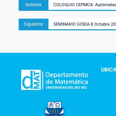
Entrada
Anterior
COLOQUIO CEPMCA: Autómatas Ce
de
anterior:
entradas
Entrada
Siguiente
SEMINARIO GISDA 8 Octubre 2
siguiente:
UBIC