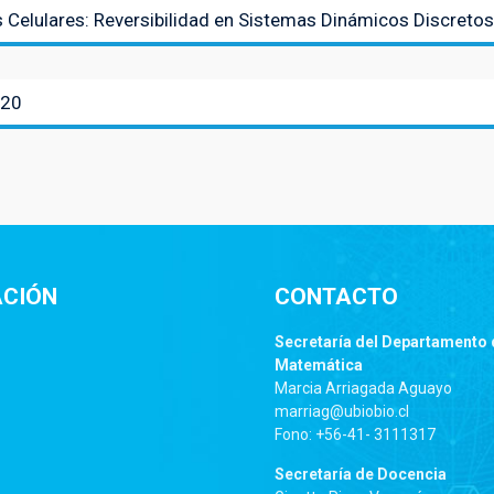
lulares: Reversibilidad en Sistemas Dinámicos Discretos
020
ACIÓN
CONTACTO
Secretaría del Departamento 
Matemática
Marcia Arriagada Aguayo
marriag@ubiobio.cl
Fono: +56-41- 3111317
Secretaría de Docencia