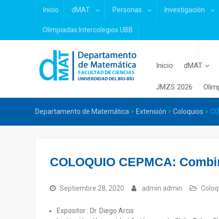
Skip
Inicio
dMAT
Personas
Investigación
to
content
Olimpiadas Intercolegios UBB
Inicio
dMAT
JMZS 2026
Olim
Departamento de Matemática
>
Extensión
>
Coloquios
>
CO
COLOQUIO CEPMCA: Combinato
Septiembre 28, 2020
admin admin
Coloq
Expositor : Dr. Diego Arcis