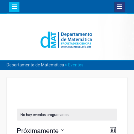
Skip
to
content
Departamento de Matemática
>
Eventos
No hay eventos programados.
Próximamente
Navega
Navegac
Lista