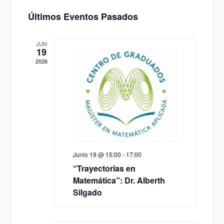
Seleccionar
de
de
Últimos Eventos Pasados
fecha.
vistas
vistas
de
JUN
19
Evento
2026
Junio 19 @ 15:00
-
17:00
“Trayectorias en
Matemática”: Dr. Alberth
Silgado