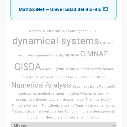
MathSciNet – Universidad del Bío-Bío
a posteriori error analysis
Convergence
DSGE
dynamical systems
EDP
error
GIMNAP
estimates
exponential stability
GIEDPMA
GISDA
Kepler
Lighthill-Whitham-Richards traffic model
mixed finite element methods
Navier–Stokes equations
Numerical Analysis
Oseen equations
Poincaré’s
continuation method
polygonal meshes
Polynomial stability
resonances
Spectral problem
storage model
Thermoelasticity
Timoshenko beam
Timoshenko’s beams
Transmission eigenvalues
Trapezoidal central configurations
Tumor-immune system
two-body-
problem on the sphere
Virtual element method