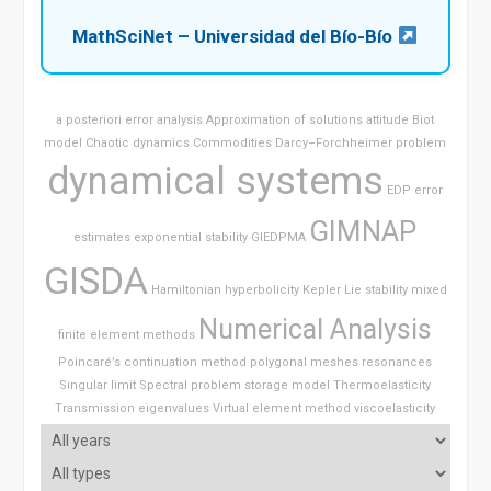
MathSciNet – Universidad del Bío-Bío
a posteriori error analysis
Approximation of solutions
attitude
Biot
model
Chaotic dynamics
Commodities
Darcy–Forchheimer problem
dynamical systems
EDP
error
GIMNAP
estimates
exponential stability
GIEDPMA
GISDA
Hamiltonian
hyperbolicity
Kepler
Lie stability
mixed
Numerical Analysis
finite element methods
Poincaré’s continuation method
polygonal meshes
resonances
Singular limit
Spectral problem
storage model
Thermoelasticity
Transmission eigenvalues
Virtual element method
viscoelasticity